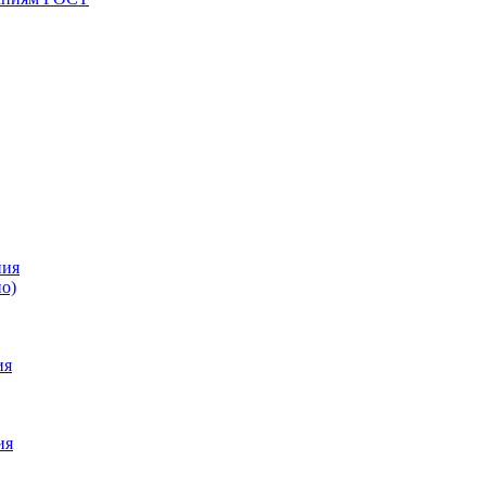
ния
о)
ия
ия