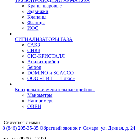
ТРУБОПРОВОДНАЯ АРМАТУРА
Краны шаровые
Задвижки
Клапаны
Фланцы
ИФС
СИГНАЛИЗАТОРЫ ГАЗА
САКЗ
СИКЗ
СКЗ-КРИСТАЛЛ
Аналитприбор
Seitron
DOMINO и SCACCO
ООО «ЦИТ — Плюс»
Контрольно-измерительные приборы
Манометры
Напоромеры
ОВЕН
Связаться с нами
8 (846) 205-35-35
Обратный звонок
г. Самара, ул. Дачная, д. 24
пн - пт: 09.00 - 17.00