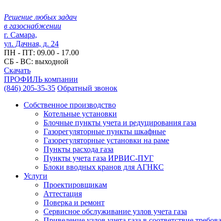
Решение любых задач
в газоснабжении
г. Самара,
ул. Дачная, д. 24
ПН - ПТ: 09.00 - 17.00
СБ - ВС: выходной
Скачать
ПРОФИЛЬ компании
(846) 205-35-35
Обратный звонок
Собственное
производство
Котельные установки
Блочные пункты учета и редуцирования газа
Газорегуляторные пункты шкафные
Газорегуляторные установки на раме
Пункты расхода газа
Пункты учета газа ИРВИС-ПУГ
Блоки вводных кранов для АГНКС
Услуги
Проектировщикам
Аттестация
Поверка и ремонт
Сервисное обслуживание узлов учета газа
Приведение узлов учета газа в соответствие требо