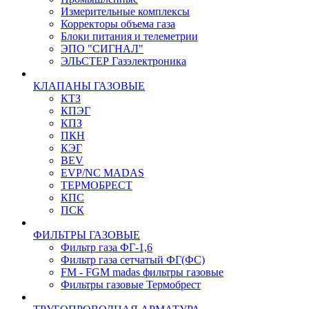
Измерительные комплексы
Корректоры объема газа
Блоки питания и телеметрии
ЭПО "СИГНАЛ"
ЭЛЬСТЕР Газэлектроника
КЛАПАНЫ ГАЗОВЫЕ
КТЗ
КПЭГ
КПЗ
ПКН
КЭГ
BEV
EVP/NC MADAS
ТЕРМОБРЕСТ
КПС
ПСК
ФИЛЬТРЫ ГАЗОВЫЕ
Фильтр газа ФГ-1,6
Фильтр газа сетчатый ФГ(ФС)
FM - FGM madas фильтры газовые
Фильтры газовые Термобрест